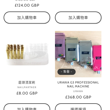
£124.00 GBP
價
價
加入購物車
加入購物車
- 售罄 -
磨頭清潔刷
URAWA G3 PROFESSIONAL
NAIL MACHINE
NAILPARTNER
廠
URAWA
廠
定
£8.00 GBP
商：
定
£368.00 GBP
商：
價
價
加入購物車
選擇選項