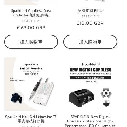
Sparkle N Cordless Dust
塵機濾網 Filter
Collector 無線吸塵機
SPARKLE N
廠
SPARKLE N
廠
定
£10.00 GBP
商：
定
£163.00 GBP
商：
價
價
加入購物車
加入購物車
Sparkle N Nail Drill Machine 充
SPARKLE N New Digital
電式便携打磨機
Cordless Professional High-
Performance LED Gel Lamp 新
SPARKLE N