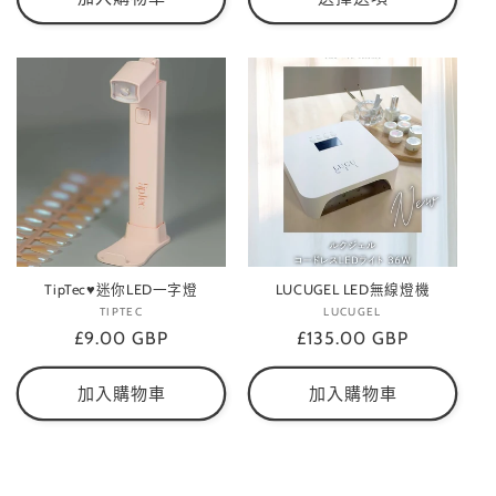
TipTec♥迷你LED一字燈
LUCUGEL LED無線燈機
TIPTEC
廠
LUCUGEL
廠
定
£9.00 GBP
商：
定
£135.00 GBP
商：
價
價
加入購物車
加入購物車