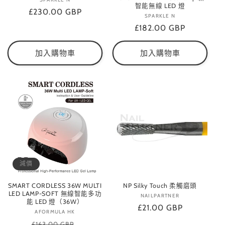
廠
智能無線 LED 燈
定
£230.00 GBP
商：
SPARKLE N
廠
價
定
£182.00 GBP
商：
價
加入購物車
加入購物車
減價
SMART CORDLESS 36W MULTI
NP Silky Touch 柔觸磨頭
LED LAMP-SOFT 無線智能多功
NAILPARTNER
廠
能 LED 燈（36W）
定
£21.00 GBP
商：
AFORMULA HK
廠
價
定
商：
售
£163.00 GBP