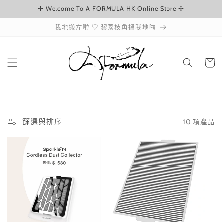
✢ Welcome To A FORMULA HK Online Store ✢
跳至內容
我地搬左啦 ♡ 黎荔枝角搵我地啦
購
物
車
10 項產品
篩選與排序