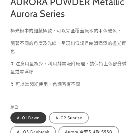
AURORA POWDER Metallic
Aurora Series
極光粉中的細膩極致，可以完全覆蓋原本的甲色顏色，
隨著不同的角度及光線，呈現出低調且絲滑潤澤的極光實
色
❣ 注意用量極少，利用靜電吸附原理，請保持上色部分微
量或零浮膠
❣ 可以當閃粉使用，色調略有不同
顏色
A-01 Dawn
A-02 Sunrise
A- 03 Daybreak
Aurora 全套$14款 $550