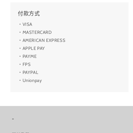
付款方式
・VISA
・MASTERCARD
・AMERICAN EXPRESS
・APPLE PAY
・PAYME
・FPS
・PAYPAL
・Unionpay
-