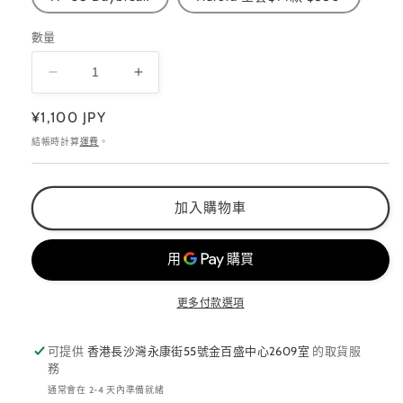
數量
A01-
A01-
A03
A03
定
¥1,100 JPY
SPARKLE
SPARKLE
N
N
價
結帳時計算
運費
。
AURORA
AURORA
POWDER
POWDER
Metallic
Metallic
加入購物車
Aurora
Aurora
Series
Series
數
數
量
量
減
增
更多付款選項
少
加
可提供
香港長沙灣永康街55號金百盛中心2609室
的取貨服
務
通常會在 2-4 天內準備就緒