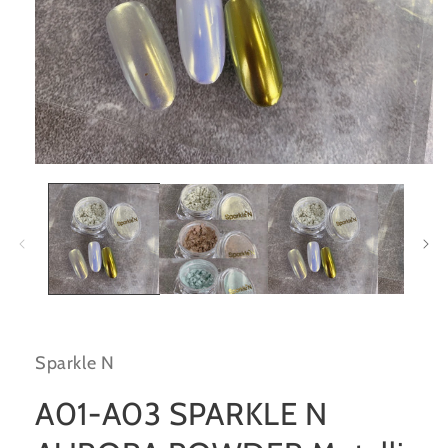
在
互
動
視
窗
中
開
啟
多
媒
Sparkle N
體
檔
案
A01-A03 SPARKLE N
1