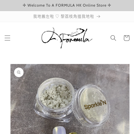
✢ Welcome To A FORMULA HK Online Store ✢
跳至內容
我地搬左啦 ♡ 黎荔枝角搵我地啦
購
物
車
略過產品
資訊