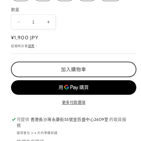
數量
SKIN
SKIN
COLOR
COLOR
定
¥1,900 JPY
SERIES
SERIES
價
肌
肌
結帳時計算
運費
。
美
美
色
色
加入購物車
系
系
列
列
S1~S10
S1~S10
數
數
量
量
更多付款選項
減
增
少
加
可提供
香港長沙灣永康街55號金百盛中心2609室
的取貨服
務
通常會在 2-4 天內準備就緒