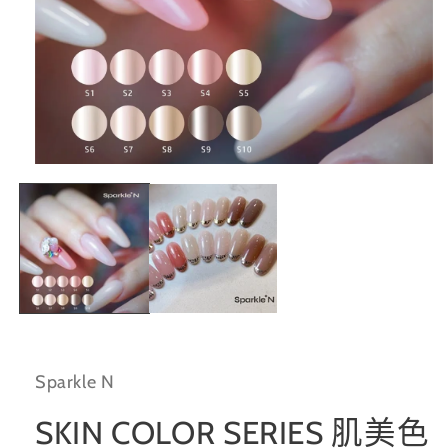
在
互
動
視
窗
中
開
啟
多
媒
體
Sparkle N
檔
案
1
SKIN COLOR SERIES 肌美色