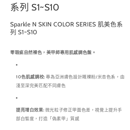
系列 S1~S10
Sparkle N SKIN COLOR SERIES 肌美色系
列 S1~S10
零瑕疵自然裸色，美甲師專用肌感調色盤。
10色肌感調校:
專為亞洲膚色設計嘅裸粉/米杏色系，由
淺至深完美匹配不同膚色
提亮增白效果:
微光粒子修正甲面色差，視覺上提升手
部白皙度，打造「偽素甲」質感