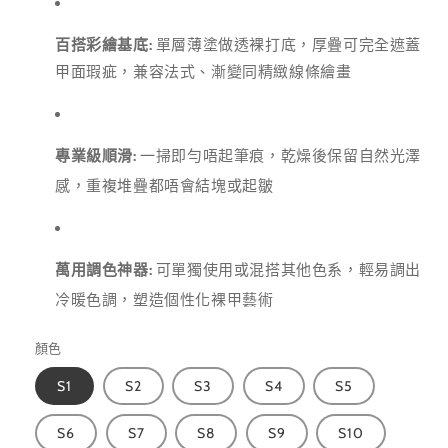
百搭彩繪基底:
單層薄塗做透裸打底，厚疊可完全遮蓋
甲面瑕疵，兼容法式、漸變同精緻線條繪畫
專業級順滑:
一掃即勻唔起筆痕，乾燥後保留自然光澤
感，重複堆疊都唔會結塊或起皺
萬用調色神器:
可單獨使用或混搭其他色系，輕易調出
冷暖色調，塑造個性化裸甲藝術
顏色
S1
S2
S3
S4
S5
S6
S7
S8
S9
S10