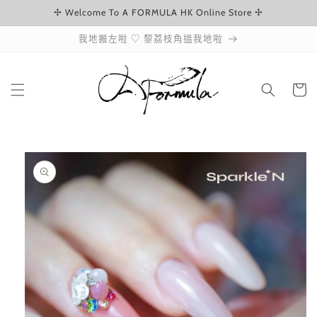
✢ Welcome To A FORMULA HK Online Store ✢
跳至內容
我地搬左啦 ♡ 黎荔枝角搵我地啦
購
物
車
略過產品
資訊