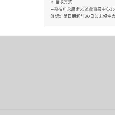
✴ 自取方式
➥荔枝角永康街55號金百盛中心26
確認訂單日期起計30日如未領件