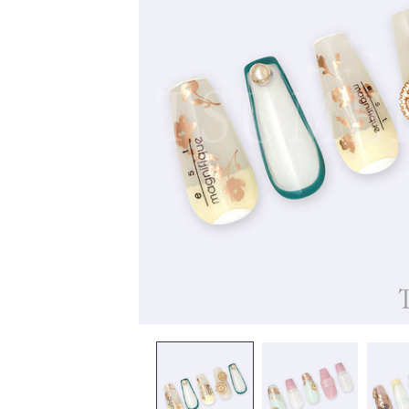
在
互
動
視
窗