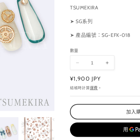
TSUMEKIRA
➤ SG系列
➤ 產品編號：SG-EFK-018
數量
SG-
SG-
EFK-
EFK-
定
¥1,900 JPY
018
018
數
數
價
結帳時計算
運費
。
量
量
減
增
少
加
加入