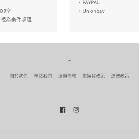
・PAYPAL
09室
・Unionpay
會視為棄件處理
-
關於我們
聯絡我們
服務條款
退換貨政策
運送政策
Facebook
Instagram