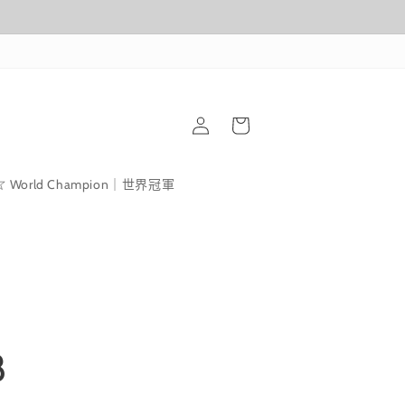
購
登
物
入
車
World Champion｜世界冠軍
8