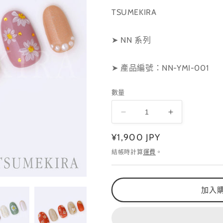
TSUMEKIRA
➤ NN 系列
➤ 產品編號：NN-YMI-001
數量
NN-
NN-
YMI-
YMI-
定
¥1,900 JPY
001
001
數
數
價
結帳時計算
運費
。
量
量
減
增
少
加
加入