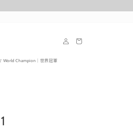
購
登
物
入
車
World Champion｜世界冠軍
1