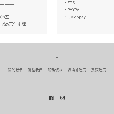
______
・FPS
・PAYPAL
09室
・Unionpay
會視為棄件處理
-
關於我們
聯絡我們
服務條款
退換貨政策
運送政策
Facebook
Instagram