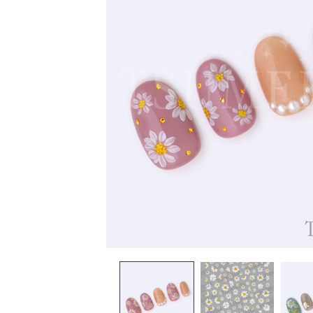
在
互
動
視
窗