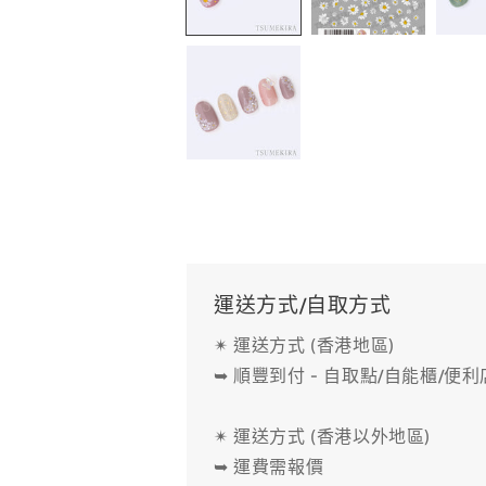
中
開
啟
多
媒
體
檔
案
1
運送方式/自取方式
✴ 運送方式 (香港地區)
➥ 順豐到付 - 自取點/自能櫃/便
✴ 運送方式 (香港以外地區)
➥ 運費需報價