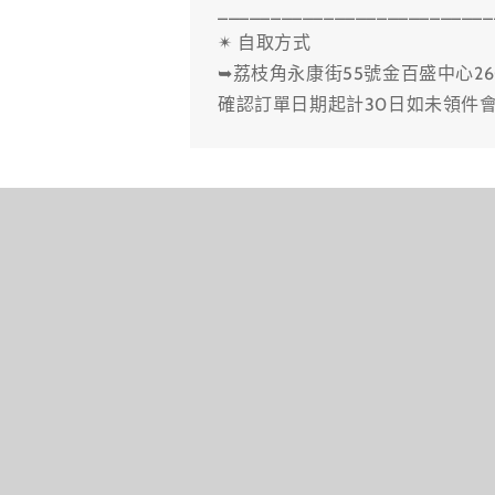
__________________________
✴ 自取方式
➥荔枝角永康街55號金百盛中心26
確認訂單日期起計30日如未領件