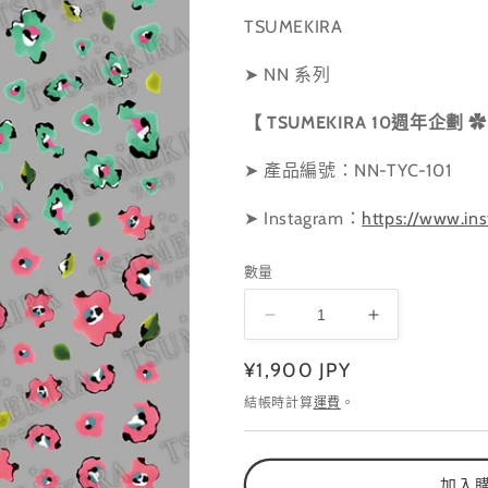
TSUMEKIRA
➤ NN 系列
【
TSUMEKIRA 10週年企劃
✿
➤ 產品編號：NN-TYC-101
➤ Instagram
：
https://www.ins
數量
NN-
NN-
TYC-
TYC-
定
¥1,900 JPY
101
101
數
數
價
結帳時計算
運費
。
量
量
減
增
少
加
加入