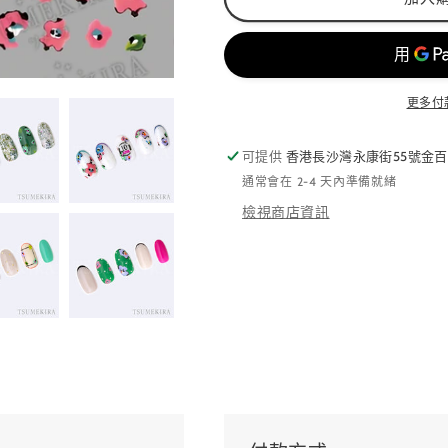
更多付
可提供
香港長沙灣永康街55號金百
通常會在 2-4 天內準備就緒
檢視商店資訊