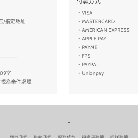
付款方式
・VISA
利店/指定地址
・MASTERCARD
・AMERICAN EXPRESS
・APPLE PAY
・PAYME
______
・FPS
・PAYPAL
09室
・Unionpay
會視為棄件處理
-
關於我們
聯絡我們
服務條款
退換貨政策
運送政策