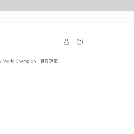
購
登
物
入
車
World Champion｜世界冠軍
1