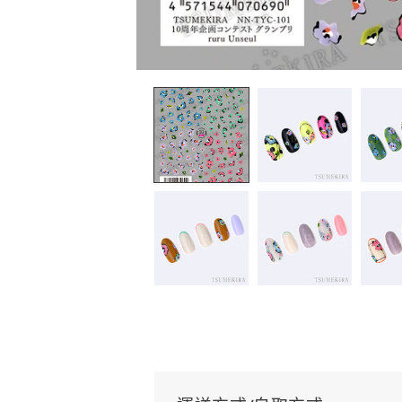
在
互
動
視
窗
中
開
啟
多
媒
體
檔
案
1