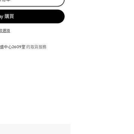
款選項
盛中心2609室
的取貨服務