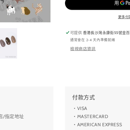
更多付
可提供
香港長沙灣永康街55號金百
通常會在 2-4 天內準備就緒
檢視商店資訊
付款方式
・VISA
利店/指定地址
・MASTERCARD
・AMERICAN EXPRESS