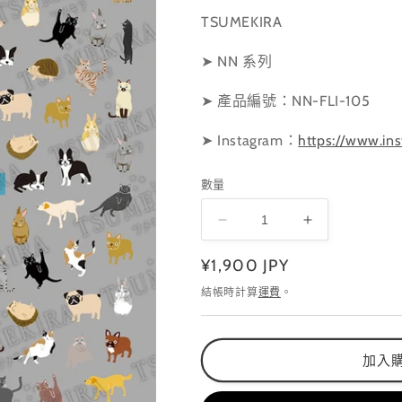
TSUMEKIRA
➤ NN 系列
➤ 產品編號：NN-FLI-105
➤ Instagram
：
https://www.ins
數量
NN-
NN-
FLI-
FLI-
定
¥1,900 JPY
105
105
數
數
價
結帳時計算
運費
。
量
量
減
增
少
加
加入