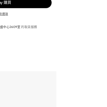
款選項
盛中心2609室
的取貨服務