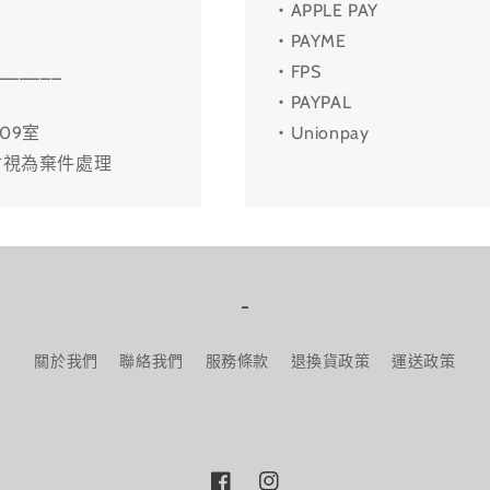
・APPLE PAY
・PAYME
______
・FPS
・PAYPAL
09室
・Unionpay
會視為棄件處理
-
關於我們
聯絡我們
服務條款
退換貨政策
運送政策