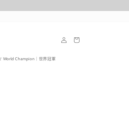
購
登
物
入
車
World Champion｜世界冠軍