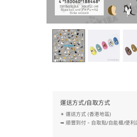
在
互
動
視
窗
中
開
啟
多
媒
體
檔
案
1
運送方式/自取方式
✴ 運送方式 (香港地區)
➥ 順豐到付 - 自取點/自能櫃/便