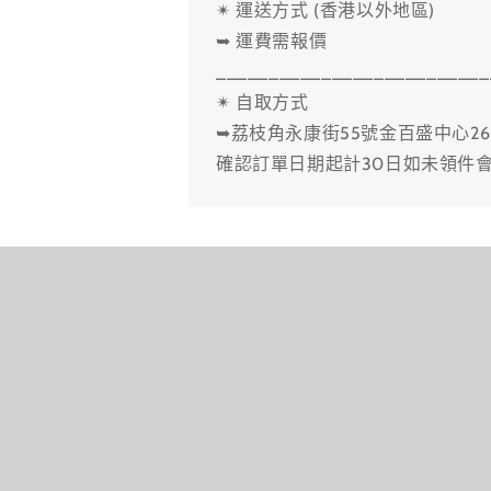
✴ 運送方式 (香港以外地區)
➥ 運費需報價
__________________________
✴ 自取方式
➥荔枝角永康街55號金百盛中心26
確認訂單日期起計30日如未領件