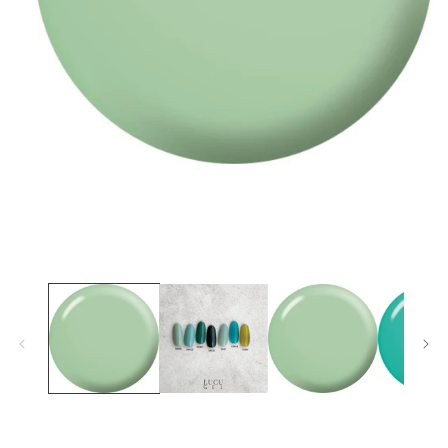
在
互
動
視
窗
中
開
啟
多
媒
體
檔
案
1