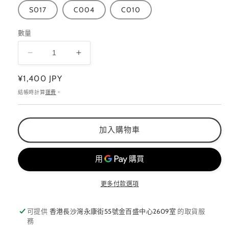
S017
C004
C010
數量
LUCU
LUCU
GEL
GEL
定
¥1,400 JPY
COLOR
COLOR
價
～
～
結帳時計算
運費
。
GREEN
GREEN
～
～
數
數
加入購物車
量
量
減
增
少
加
更多付款選項
可提供
香港長沙灣永康街55號金百盛中心2609室
的取貨服
務