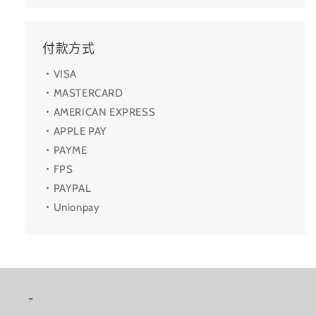
付款方式
・VISA
・MASTERCARD
・AMERICAN EXPRESS
・APPLE PAY
・PAYME
・FPS
・PAYPAL
・Unionpay
-