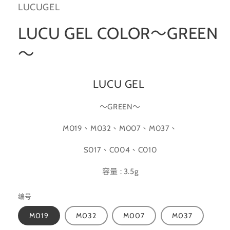
LUCUGEL
LUCU GEL COLOR～GREEN
～
LUCU
GEL
～GREEN～
M019、M032、M007、M037、
S017、C004、C010
容量 : 3.5g
编号
M019
M032
M007
M037