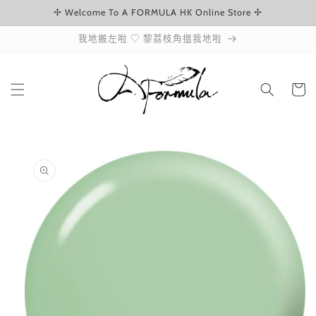
✢ Welcome To A FORMULA HK Online Store ✢
跳至內容
我地搬左啦 ♡ 黎荔枝角搵我地啦
購
物
車
略過產品
資訊