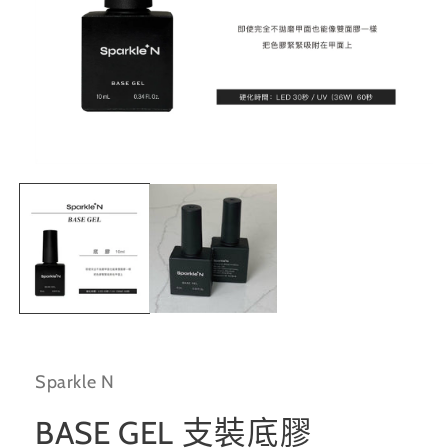
在
互
動
視
窗
中
開
啟
多
媒
體
Sparkle N
檔
案
1
BASE GEL 支裝底膠