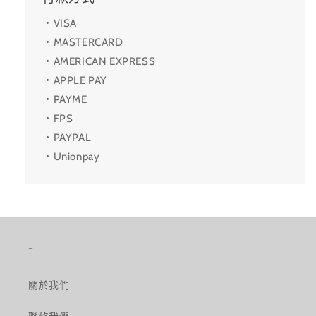
・VISA
・MASTERCARD
・AMERICAN EXPRESS
・APPLE PAY
・PAYME
・FPS
・PAYPAL
・Unionpay
-
關於我們