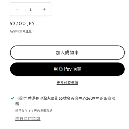
BASE
BASE
GEL
GEL
定
¥2,100 JPY
支
支
價
結帳時計算
運費
。
裝
裝
底
底
膠
膠
加入購物車
數
數
量
量
減
增
少
加
更多付款選項
可提供
香港長沙灣永康街55號金百盛中心2609室
的取貨服
務
通常會在 2-4 天內準備就緒
檢視商店資訊