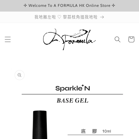
✢ Welcome To A FORMULA HK Online Store ✢
跳至內容
我地搬左啦 ♡ 黎荔枝角搵我地啦
購
物
車
略過產品
資訊