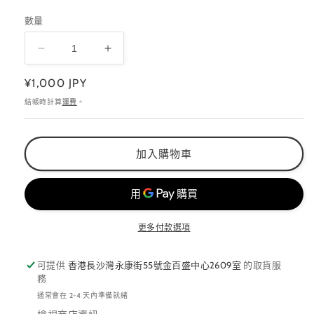
數量
brs
brs
透
透
定
¥1,000 JPY
明
明
價
結帳時計算
運費
。
筆
筆
筒
筒
數
數
加入購物車
量
量
減
增
少
加
更多付款選項
可提供
香港長沙灣永康街55號金百盛中心2609室
的取貨服
務
通常會在 2-4 天內準備就緒