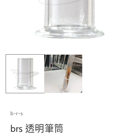
在
互
動
視
窗
中
開
啟
多
媒
體
b-r-s
檔
案
1
brs 透明筆筒