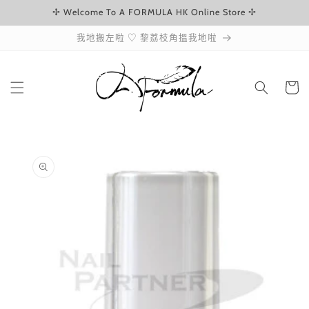
✢ Welcome To A FORMULA HK Online Store ✢
跳至內容
我地搬左啦 ♡ 黎荔枝角搵我地啦
購
物
車
略過產品
資訊